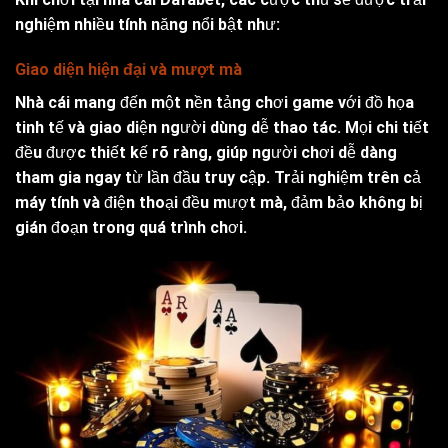
nghiệm nhiều tính năng nổi bật như:
Giao diện hiện đại và mượt mà
Nhà cái mang đến một nền tảng chơi game với đồ họa
tinh tế và giao diện người dùng dễ thao tác. Mọi chi tiết
đều được thiết kế rõ ràng, giúp người chơi dễ dàng
tham gia ngay từ lần đầu truy cập. Trải nghiệm trên cả
máy tính và điện thoại đều mượt mà, đảm bảo không bị
gián đoạn trong quá trình chơi.