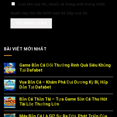
Lưu tên của tôi, email, và trang web trong trình
duyệt này cho lần bình luận kế tiếp của tôi.
BÀI VIẾT MỚI NHẤT
Game Bắn Cá Đổi Thưởng Rinh Quà Siêu Khủng
Tại Dafabet
Vua Bắn Cá – Khám Phá Đại Dương Kỳ Bí, Hấp
Dẫn Tại Dafabet
Bắn Cá Thần Tài – Tựa Game Săn Cá Thu Hút
Tài Lộc Thưởng Lớn
Máy Bắn Cá Là Gì? Sự Ra Đời, Phát Triển Của