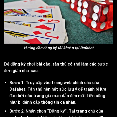
Hướng dẫn đăng ký tài khoản tại Dafabet
Để đăng ký chơi
bài cào
, tân thủ có thể làm các bước
đơn giản như sau:
Bước 1: Truy cập vào trang web chính chủ của
Dafabet. Tân thủ nên hết sức lưu ý để tránh bị lừa
đảo bởi các trang giả mạo dẫn đến mất tiền cũng
như bị đánh cắp thông tin cá nhân.
Bước 2: Nhấn chọn “Đăng ký”. Tại trang chủ của