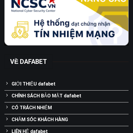
VỀ DAFABET
GIỚI THIỆU dafabet
CHÍNH SÁCH BẢO MẬT dafabet
CÓ TRÁCH NHIỆM
CHĂM SÓC KHÁCH HÀNG
LIÊN HỆ dafabet