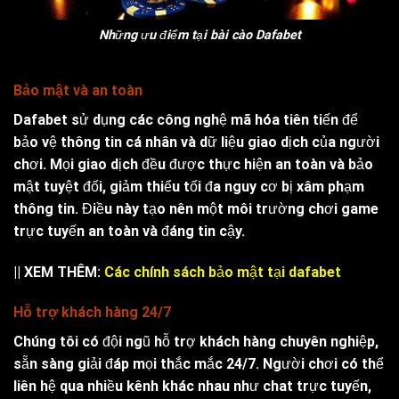
Những ưu điểm tại bài cào Dafabet
Bảo mật và an toàn
Dafabet sử dụng các công nghệ mã hóa tiên tiến để
bảo vệ thông tin cá nhân và dữ liệu giao dịch của người
chơi. Mọi giao dịch đều được thực hiện an toàn và bảo
mật tuyệt đối, giảm thiểu tối đa nguy cơ bị xâm phạm
thông tin. Điều này tạo nên một môi trường chơi game
trực tuyến an toàn và đáng tin cậy.
|| XEM THÊM:
Các chính sách bảo mật tại dafabet
Hỗ trợ khách hàng 24/7
Chúng tôi có đội ngũ hỗ trợ khách hàng chuyên nghiệp,
sẵn sàng giải đáp mọi thắc mắc 24/7. Người chơi có thể
liên hệ qua nhiều kênh khác nhau như chat trực tuyến,