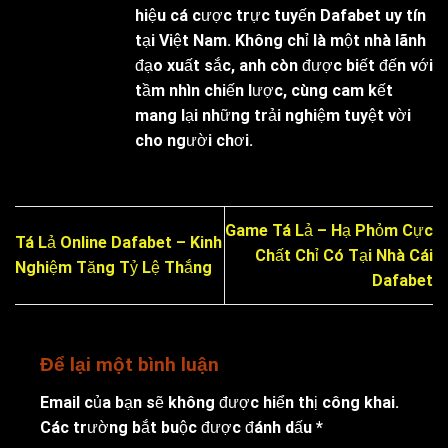
hiệu cá cược trực tuyến Dafabet uy tín
tại Việt Nam. Không chỉ là một nhà lãnh
đạo xuất sắc, anh còn được biết đến với
tầm nhìn chiến lược, cùng cam kết
mang lại những trải nghiệm tuyệt vời
cho người chơi.
Game Tá Lả – Hạ Phỏm Cực
Tá Lả Online Dafabet – Kinh
Chất Chỉ Có Tại Nhà Cái
Nghiệm Tăng Tỷ Lệ Thắng
Dafabet
Để lại một bình luận
Email của bạn sẽ không được hiển thị công khai.
Các trường bắt buộc được đánh dấu
*