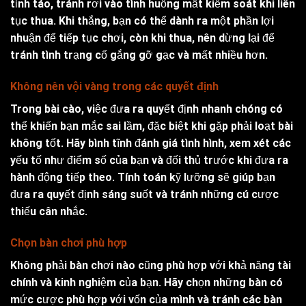
tỉnh táo, tránh rơi vào tình huống mất kiểm soát khi liên
tục thua. Khi thắng, bạn có thể dành ra một phần lợi
nhuận để tiếp tục chơi, còn khi thua, nên dừng lại để
tránh tình trạng cố gắng gỡ gạc và mất nhiều hơn.
Không nên vội vàng trong các quyết định
Trong
bài cào
, việc đưa ra quyết định nhanh chóng có
thể khiến bạn mắc sai lầm, đặc biệt khi gặp phải loạt bài
không tốt. Hãy bình tĩnh đánh giá tình hình, xem xét các
yếu tố như điểm số của bạn và đối thủ trước khi đưa ra
hành động tiếp theo. Tính toán kỹ lưỡng sẽ giúp bạn
đưa ra quyết định sáng suốt và tránh những cú cược
thiếu cân nhắc.
Chọn bàn chơi phù hợp
Không phải bàn chơi nào cũng phù hợp với khả năng tài
chính và kinh nghiệm của bạn. Hãy chọn những bàn có
mức cược phù hợp với vốn của mình và tránh các bàn