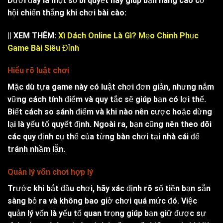
Dưới đây là một số bí quyết hay giúp bạn nâng cao cơ
hội chiến thắng khi chơi
bài cào
:
|| XEM THÊM:
Xì Dách Online Là Gì? Mẹo Chinh Phục
Game Bài Siêu Đỉnh
Hiểu rõ luật chơi
Mặc dù tựa game này có luật chơi đơn giản, nhưng nắm
vững cách tính điểm và quy tắc sẽ giúp bạn có lợi thế.
Biết cách so sánh điểm và khi nào nên cược hoặc dừng
lại là yếu tố quyết định. Ngoài ra, bạn cũng nên theo dõi
các quy định cụ thể của từng bàn chơi tại nhà cái để
tránh nhầm lẫn.
Quản lý vốn chơi hợp lý
Trước khi bắt đầu chơi, hãy xác định rõ số tiền bạn sẵn
sàng bỏ ra và không bao giờ chơi quá mức đó. Việc
quản lý vốn là yếu tố quan trọng giúp bạn giữ được sự