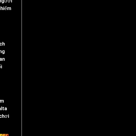
 người
chiếm
ách
ông
uan
i
ảm
lta
chơi