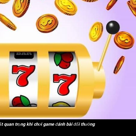
ất quan trọng khi chơi game đánh bài đổi thưởng