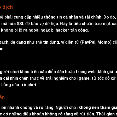
o dịch
ẽ phải cung cấp nhiều thông tin cá nhân và tài chính. Do đó,
ã hóa SSL để bảo vệ dữ liệu. Đây là tiêu chuẩn bảo mật ca
không bị lộ ra ngoài hoặc bị hacker tấn công.
ạch, đa dạng như thẻ tín dụng, ví điện tử (PayPal, Momo) cũ
àn.
người chơi khác trên các diễn đàn hoặc trang web đánh giá t
 cái nhìn chân thực về trải nghiệm chơi game, từ tốc độ xử 
 bằng của trò chơi.
ền
 tiền nhanh chóng và rõ ràng. Người chơi không nên tham gi
c có những điều khoản không rõ ràng về rút tiền. Thời gian 