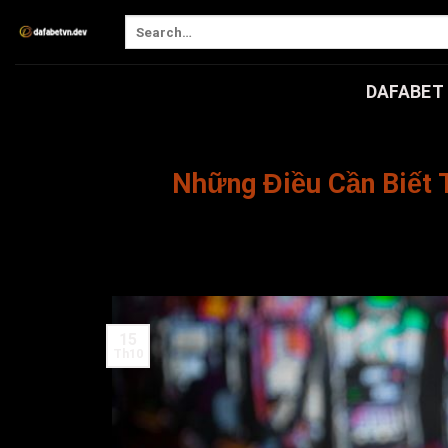
Chuyển
đến
nội
dung
DAFABET
Những Điều Cần Biết 
15
Th10