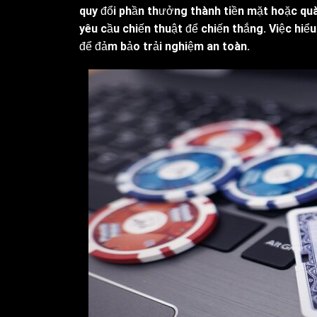
quy đổi phần thưởng thành tiền mặt hoặc quà
yêu cầu chiến thuật để chiến thắng. Việc hiểu
để đảm bảo trải nghiệm an toàn.