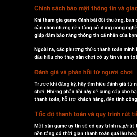
Chính sách bảo mật thông tin và gia
Khi tham gia game đánh bài đổi thưởng, bạn s
cần chọn những nền tảng sử dụng công nghệ m
giúp đảm bảo rằng thông tin cá nhân của bạn 
Ngoài ra, các phương thức thanh toán minh b
dấu hiệu cho thấy sàn chơi có uy tín và an to
Đánh giá và phản hồi từ người chơi
Trước khi đăng ký, hãy tìm hiểu đánh giá từ 
chơi. Những phản hồi này sẽ cung cấp cho bạn
thanh toán, hỗ trợ khách hàng, đến tính công
Tốc độ thanh toán và quy trình rút ti
Một sàn game uy tín sẽ có quy trình nạp/rút
nền tảng có thời gian thanh toán quá lâu hoặ