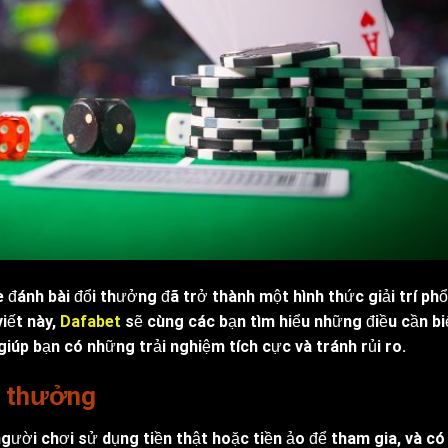
 đánh bài đổi thưởng đã trở thành một hình thức giải trí phổ
viết này,
Dafabet
sẽ cùng các bạn tìm hiểu những điều cần bi
iúp bạn có những trải nghiệm tích cực và tránh rủi ro.
i thưởng
người chơi sử dụng tiền thật hoặc tiền ảo để tham gia, và có