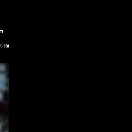
ồm
t tài