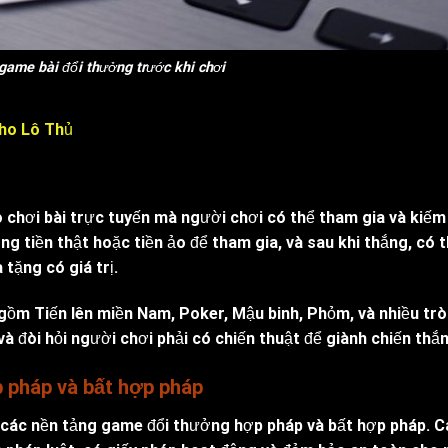
 game bài đổi thưởng trước khi chơi
Cho Lô Thủ
ò chơi bài trực tuyến mà người chơi có thể tham gia và kiếm
ng tiền thật hoặc tiền ảo để tham gia, và sau khi thắng, có 
tặng có giá trị.
 gồm Tiến lên miền Nam, Poker, Mậu binh, Phỏm, và nhiều trò
 và đòi hỏi người chơi phải có chiến thuật để giành chiến thắ
 pháp và bất hợp pháp
a các nền tảng game đổi thưởng hợp pháp và bất hợp pháp. C