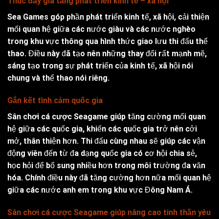
Thúc đẩy gia tăng phát triển kinh tế – xã hội
Sea Games góp phần phát triển kinh tế, xã hội, cải thiện
mối quan hệ giữa các nước giàu và các nước nghèo
trong khu vực thông qua hình thức giao lưu thi đấu thể
thao. Điều này đã tạo nên những thay đổi rất mạnh mẽ,
sáng tạo trong sự phát triển của kinh tế, xã hội nói
chung và thể thao nói riêng.
Gắn kết tình cảm quốc gia
Sân chơi cá cược Seagame
giúp tăng cường mối quan
hệ giữa các quốc gia, khiến các quốc gia trở nên cởi
mở, thân thiện hơn. Thi đấu cùng nhau sẽ giúp các vận
động viên đến từ đa dạng quốc gia có cơ hội chia sẻ,
học hỏi để bổ sung nhiều hơn trong môi trường đa văn
hóa. Chính điều này đã tăng cường hơn nữa mối quan hệ
giữa các nước anh em trong khu vực Đông Nam Á.
Sân chơi cá cược Seagame giúp nâng cao tinh thần yêu