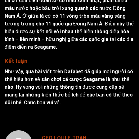
Lá cờ của Liên đoàn sẽ có màu xanh nhạt, phản chiếu
màu nước hoặc bầu trời xung quanh các nước Đông
Nam Á. Ở giữa lá cờ có 11 vòng tròn màu vàng sáng
tượng trưng cho 11 quốc gia Đông Nam Á. Điều này thể
hiện được sự kết nối với nhau thể hiện thông điệp hòa
bình – liên minh – hữu nghị giữa các quốc gia tại các địa
điểm diễn ra Seagame.
Kết luận
Như vậy, qua bài viết trên Dafabet đã giúp mọi người có
thể hiểu hơn về
sân chơi cá cược Seagame
là như thế
nào. Hy vọng với những thông tin được cung cấp sẽ
mang lại những kiến thức bổ ích để các bạn có thể theo
dõi nhé. Chúc bạn vui vẻ.
CEO LOULE TRAN