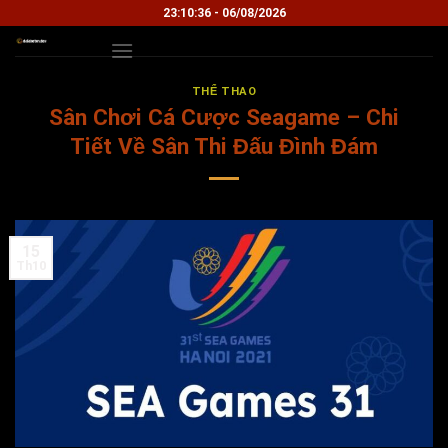
Chuyển
23:10:37 - 06/08/2026
đến
nội
dung
THỂ THAO
Sân Chơi Cá Cược Seagame – Chi
Tiết Về Sân Thi Đấu Đình Đám
15
Th10