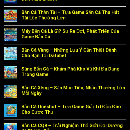
Bắn Cá Thần Tài – Tựa Game Săn Cá Thu Hút
Tài Lộc Thưởng Lớn
Máy Bắn Cá Là Gì? Sự Ra Đời, Phát Triển Của
Game Bắn Cá
Bắn Cá Vàng – Những Lưu Ý Cần Thiết Dành
Cho Bạn Tại Dafabet
Súng Bắn Cá – Khám Phá Kho Vũ Khí Đa Dạng
Trong Game
Bắn Cá Xèng – Săn Mục Tiêu, Nhận Thưởng Lớn
Mỗi Ngày
Bắn Cá Oneshot – Tựa Game Giải Trí Độc Đáo
Cho Cược Thủ
Bắn Cá CQ9 – Trải Nghiệm Thế Giới Đại Dương